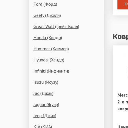
Ford (Форд)
К
Geely (Джили)
Great Wall (Грейт Волл)
Ков
Honda (Хонда)
Hummer (Хаммер)
Hyundai (Хендэ)
Infiniti (Инфинити)
Isuzu (Исузу)
Jac (Джак)
Merc
2-е 
Jaguar (Ягуар)
ковр
Jeep (Джип)
KIA (КИА)
Цена