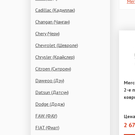
Mer
Cadillac (Кадиллак)
Changan (Чанган)
Chery (Чери)
Chevrolet (Шевроле)
Chrysler (Крайслер)
Citroen (Ситроен)
Daweoo (Дэу)
Merc
2-е 
Datsun (Датсун)
ковр
Dodge (Додж)
FAW (ФАУ)
Цена
2 6
FIAT (Фиат)