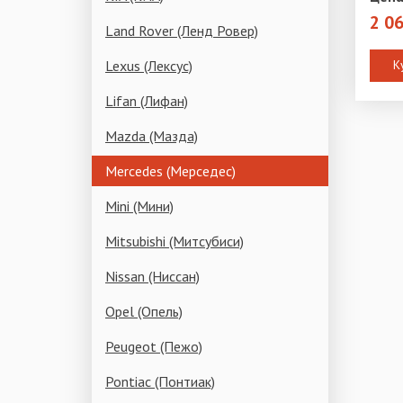
2 0
Land Rover (Ленд Ровер)
Lexus (Лексус)
К
Lifan (Лифан)
Mazda (Мазда)
Mercedes (Мерседес)
Mini (Мини)
Mitsubishi (Митсубиси)
Nissan (Ниссан)
Opel (Опель)
Peugeot (Пежо)
Pontiac (Понтиак)