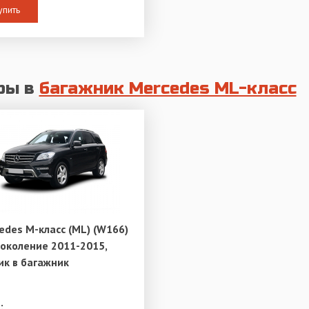
упить
ры в
багажник Mercedes ML-класс
edes M-класс (ML) (W166)
поколение 2011-2015,
ик в багажник
: