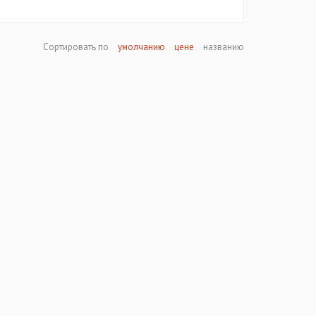
Сортировать по
умолчанию
цене
названию