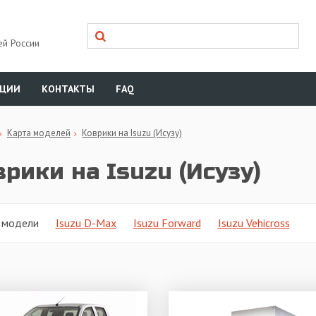
ей России
КЦИИ
КОНТАКТЫ
FAQ
Карта моделей
Коврики на Isuzu (Исузу)
рики на Isuzu (Исузу)
 модели
Isuzu D-Max
Isuzu Forward
Isuzu Vehicross