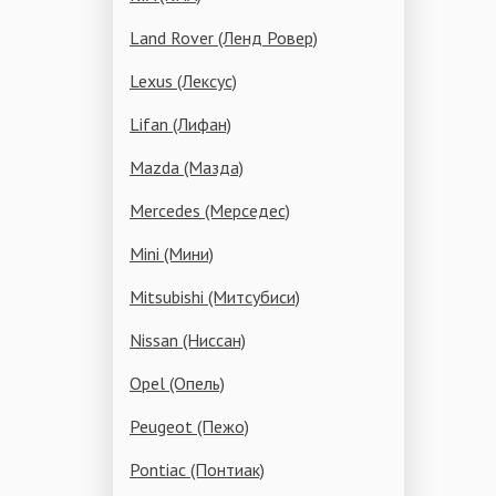
Land Rover (Ленд Ровер)
Lexus (Лексус)
Lifan (Лифан)
Mazda (Мазда)
Mercedes (Мерседес)
Mini (Мини)
Mitsubishi (Митсубиси)
Nissan (Ниссан)
Opel (Опель)
Peugeot (Пежо)
Pontiac (Понтиак)