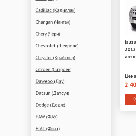
Cadillac (Кадиллак)
Changan (Чанган)
Chery (Чери)
Isuz
Chevrolet (Шевроле)
2012 
авто
Chrysler (Крайслер)
Citroen (Ситроен)
Цена
Daweoo (Дэу)
2 4
Datsun (Датсун)
К
Dodge (Додж)
FAW (ФАУ)
FIAT (Фиат)