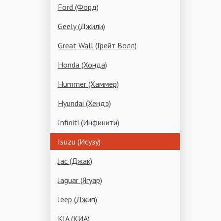
Ford (Форд)
Geely (Джили)
Great Wall (Грейт Волл)
Honda (Хонда)
Hummer (Хаммер)
Hyundai (Хендэ)
Infiniti (Инфинити)
Isuzu (Исузу)
Jac (Джак)
Jaguar (Ягуар)
Jeep (Джип)
KIA (КИА)