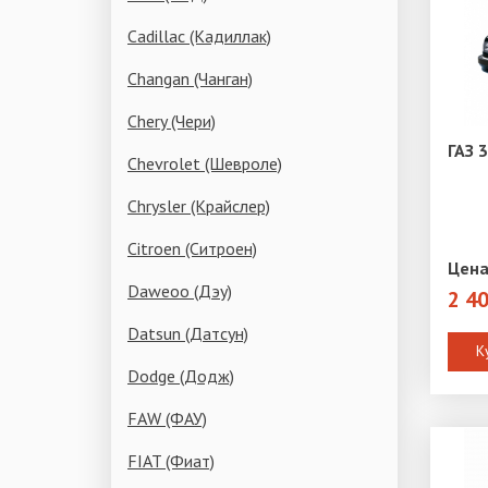
Cadillac (Кадиллак)
Changan (Чанган)
Chery (Чери)
ГАЗ 
Chevrolet (Шевроле)
Chrysler (Крайслер)
Citroen (Ситроен)
Цена
Daweoo (Дэу)
2 4
Datsun (Датсун)
К
Dodge (Додж)
FAW (ФАУ)
FIAT (Фиат)