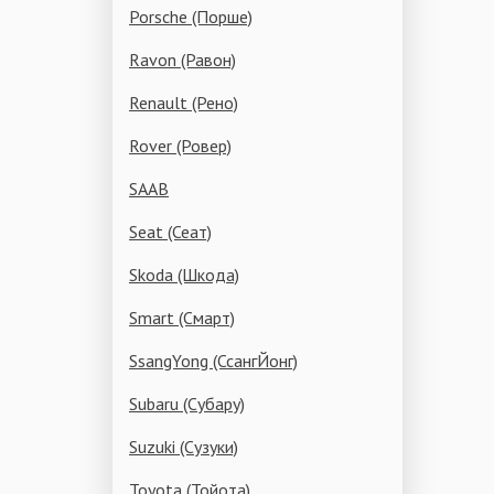
Porsche (Порше)
Ravon (Равон)
Renault (Рено)
Rover (Ровер)
SAAB
Seat (Сеат)
Skoda (Шкода)
Smart (Смарт)
SsangYong (СсангЙонг)
Subaru (Субару)
Suzuki (Сузуки)
Toyota (Тойота)