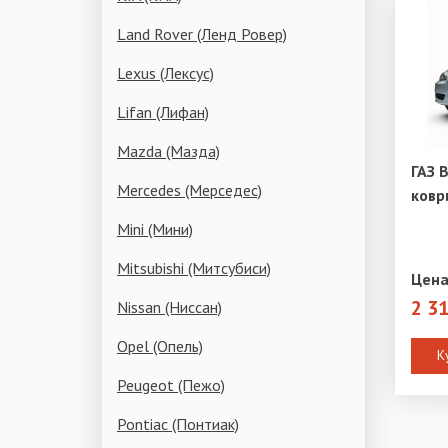
Land Rover (Ленд Ровер)
Lexus (Лексус)
Lifan (Лифан)
Mazda (Мазда)
ГАЗ 
Mercedes (Мерседес)
ковр
Mini (Мини)
Mitsubishi (Митсубиси)
Цена
2 3
Nissan (Ниссан)
Opel (Опель)
К
Peugeot (Пежо)
Pontiac (Понтиак)