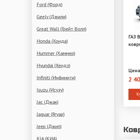
Ford (Форд)
Geely (Джили)
Great Wall (Грейт Волл)
ГАЗ 
Honda (Хонда)
ковр
Hummer (Хаммер)
Hyundai (Хендэ)
Цена
Infiniti (Инфинити)
2 4
Isuzu (Исузу)
К
Jac (Джак)
Jaguar (Ягуар)
Jeep (Джип)
Ков
KIA (КИА)