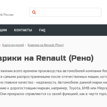
ей России
КЦИИ
КОНТАКТЫ
FAQ
Карта моделей
Коврики на Renault (Рено)
рики на Renault (Рено)
тяжении всего времени производства автомобилей компания Re
ся самыми распространенными после отечественных машин, кото
о главное качество - надежность. Автомобили данной марки н
нию к дорогостоящим маркам, например, Toyota, БМВ или Мерс
 Они прекрасно справляются со своей функцией, как в черте горо