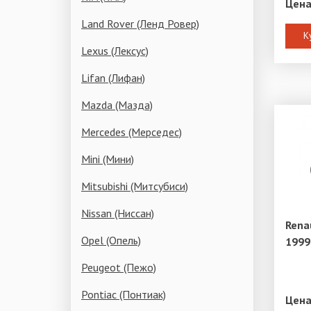
Цена
Land Rover (Ленд Ровер)
К
Lexus (Лексус)
Lifan (Лифан)
Mazda (Мазда)
Mercedes (Мерседес)
Mini (Мини)
Mitsubishi (Митсубиси)
Nissan (Ниссан)
Rena
Opel (Опель)
1999
Peugeot (Пежо)
Pontiac (Понтиак)
Цена