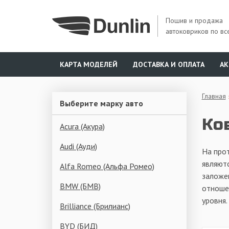
Пошив и продажа
автоковриков по вс
КАРТА МОДЕЛЕЙ
ДОСТАВКА И ОПЛАТА
А
Главная
Выберите марку авто
Ков
Acura (Акура)
Audi (Ауди)
На про
являют
Alfa Romeo (Альфа Ромео)
заложен
BMW (БМВ)
отноше
уровня.
Brilliance (Брилианс)
BYD (БИД)