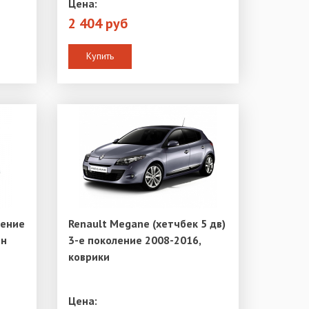
Цена:
2 404 руб
Купить
ление
Renault Megane (хетчбек 5 дв)
он
3-е поколение 2008-2016,
коврики
Цена: