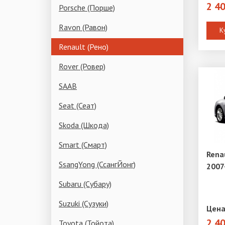
2 4
Porsche (Порше)
Ravon (Равон)
К
Renault (Рено)
Rover (Ровер)
SAAB
Seat (Сеат)
Skoda (Шкода)
Smart (Смарт)
Rena
SsangYong (СсангЙонг)
2007
Subaru (Субару)
Suzuki (Сузуки)
Цена
2 4
Toyota (Тойота)