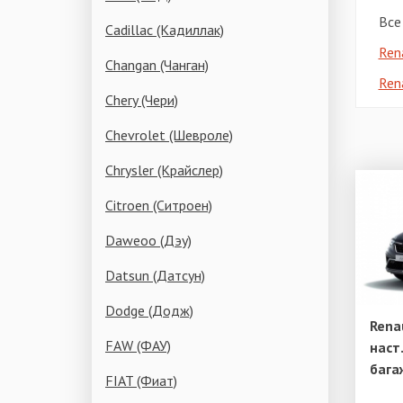
Все
Cadillac (Кадиллак)
Ren
Changan (Чанган)
Ren
Chery (Чери)
Chevrolet (Шевроле)
Chrysler (Крайслер)
Citroen (Ситроен)
Daweoo (Дэу)
Datsun (Датсун)
Dodge (Додж)
Rena
FAW (ФАУ)
наст
бага
FIAT (Фиат)