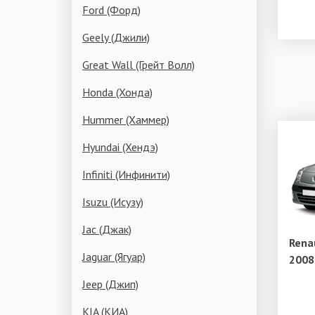
Ford (Форд)
Geely (Джили)
Great Wall (Грейт Волл)
Honda (Хонда)
Hummer (Хаммер)
Hyundai (Хендэ)
Infiniti (Инфинити)
Isuzu (Исузу)
Jac (Джак)
Rena
Jaguar (Ягуар)
2008
Jeep (Джип)
KIA (КИА)