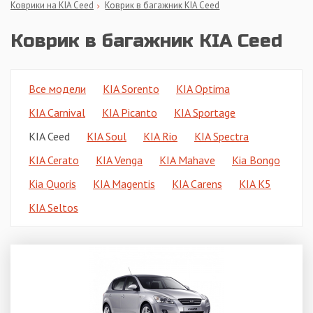
Коврики на KIA Ceed
Коврик в багажник KIA Ceed
Коврик в багажник KIA Ceed
Все модели
KIA Sorento
KIA Optima
KIA Carnival
KIA Picanto
KIA Sportage
KIA Ceed
KIA Soul
KIA Rio
KIA Spectra
KIA Cerato
KIA Venga
KIA Mahave
Kia Bongo
Kia Quoris
KIA Magentis
KIA Carens
KIA K5
KIA Seltos