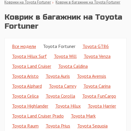
Коврики на Toyota Fortuner
Коврик в багажник на Toyota Fortuner
Коврик в багажник на Toyota
Fortuner
Все модели
Toyota Fortuner
Toyota GT86
Toyota Hilux Surf
Toyota Will
Toyota Venza
Toyota Land Cruiser
Toyota Caldina
Toyota Aristo
Toyota Auris
Toyota Avensis
Toyota Alphard
Toyota Camry
Toyota Carina
Toyota Celica
Toyota Corolla
Toyota FunCargo
Toyota Highlander
Toyota Hilux
Toyota Harrier
Toyota Land Cruiser Prado
Toyota Mark
Toyota Raum
Toyota Prius
Toyota Sequoia