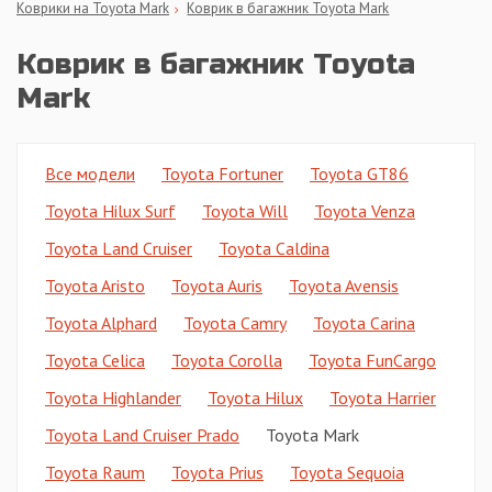
Коврики на Toyota Mark
Коврик в багажник Toyota Mark
Коврик в багажник Toyota
Mark
Все модели
Toyota Fortuner
Toyota GT86
Toyota Hilux Surf
Toyota Will
Toyota Venza
Toyota Land Cruiser
Toyota Caldina
Toyota Aristo
Toyota Auris
Toyota Avensis
Toyota Alphard
Toyota Camry
Toyota Carina
Toyota Celica
Toyota Corolla
Toyota FunCargo
Toyota Highlander
Toyota Hilux
Toyota Harrier
Toyota Land Cruiser Prado
Toyota Mark
Toyota Raum
Toyota Prius
Toyota Sequoia