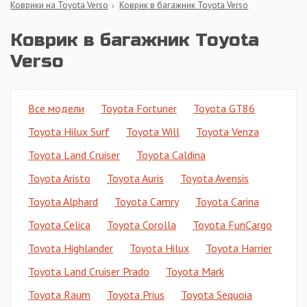
Коврики на Toyota Verso
Коврик в багажник Toyota Verso
Коврик в багажник Toyota
Verso
Все модели
Toyota Fortuner
Toyota GT86
Toyota Hilux Surf
Toyota Will
Toyota Venza
Toyota Land Cruiser
Toyota Caldina
Toyota Aristo
Toyota Auris
Toyota Avensis
Toyota Alphard
Toyota Camry
Toyota Carina
Toyota Celica
Toyota Corolla
Toyota FunCargo
Toyota Highlander
Toyota Hilux
Toyota Harrier
Toyota Land Cruiser Prado
Toyota Mark
Toyota Raum
Toyota Prius
Toyota Sequoia