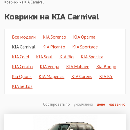
Коврики на KIA Carnival
Коврики на KIA Carnival
Все модели
KIA Sorento
KIA Optima
KIA Carnival
KIA Picanto
KIA Sportage
KIA Ceed
KIA Soul
KIA Rio
KIA Spectra
KIA Cerato
KIA Venga
KIA Mahave
Kia Bongo
Kia Quoris
KIA Magentis
KIA Carens
KIA K5
KIA Seltos
Сортировать по
умолчанию
цене
названию