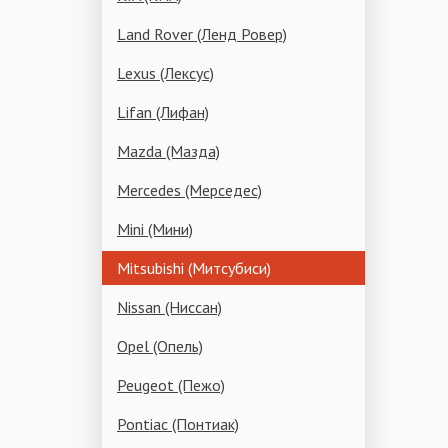
Land Rover (Ленд Ровер)
Lexus (Лексус)
Lifan (Лифан)
Mazda (Мазда)
Mercedes (Мерседес)
Mini (Мини)
Mitsubishi (Митсубиси)
Nissan (Ниссан)
Opel (Опель)
Peugeot (Пежо)
Pontiac (Понтиак)