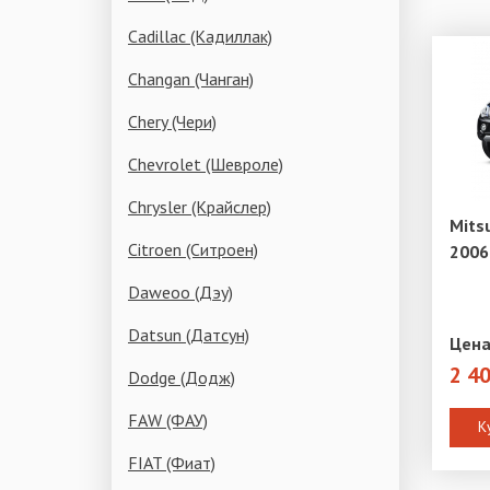
Cadillac (Кадиллак)
Changan (Чанган)
Chery (Чери)
Chevrolet (Шевроле)
Chrysler (Крайслер)
Mits
Citroen (Ситроен)
2006
Daweoo (Дэу)
Datsun (Датсун)
Цена
2 4
Dodge (Додж)
FAW (ФАУ)
К
FIAT (Фиат)