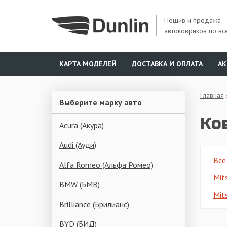
Пошив и продажа
автоковриков по вс
КАРТА МОДЕЛЕЙ
ДОСТАВКА И ОПЛАТА
А
Главная
Выберите марку авто
Ко
Acura (Акура)
Audi (Ауди)
Все
Alfa Romeo (Альфа Ромео)
Mits
BMW (БМВ)
Mits
Brilliance (Брилианс)
BYD (БИД)