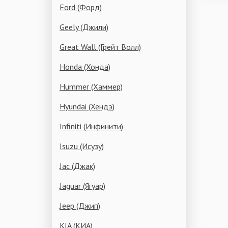
Ford (Форд)
Geely (Джили)
Great Wall (Грейт Волл)
Honda (Хонда)
Hummer (Хаммер)
Hyundai (Хендэ)
Infiniti (Инфинити)
Isuzu (Исузу)
Jac (Джак)
Jaguar (Ягуар)
Jeep (Джип)
KIA (КИА)