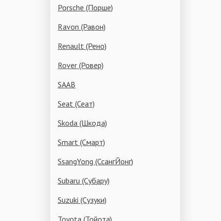
Porsche (Порше)
Ravon (Равон)
Renault (Рено)
Rover (Ровер)
SAAB
Seat (Сеат)
Skoda (Шкода)
Smart (Смарт)
SsangYong (СсангЙонг)
Subaru (Субару)
Suzuki (Сузуки)
Toyota (Тойота)