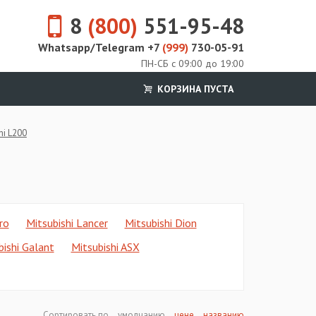
8
(800)
551-95-48
Whatsapp/Telegram +7
(999)
730-05-91
ПН-СБ с 09:00 до 19:00
КОРЗИНА ПУСТА
hi L200
ro
Mitsubishi Lancer
Mitsubishi Dion
bishi Galant
Mitsubishi ASX
Сортировать по
умолчанию
цене
названию