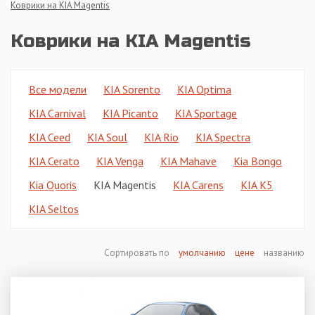
Коврики на KIA Magentis
Коврики на KIA Magentis
Все модели
KIA Sorento
KIA Optima
KIA Carnival
KIA Picanto
KIA Sportage
KIA Ceed
KIA Soul
KIA Rio
KIA Spectra
KIA Cerato
KIA Venga
KIA Mahave
Kia Bongo
Kia Quoris
KIA Magentis
KIA Carens
KIA K5
KIA Seltos
Сортировать по
умолчанию
цене
названию