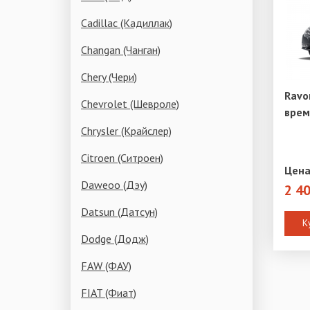
Cadillac (Кадиллак)
Changan (Чанган)
Chery (Чери)
Ravo
Chevrolet (Шевроле)
врем
Chrysler (Крайслер)
Citroen (Ситроен)
Цена
Daweoo (Дэу)
2 4
Datsun (Датсун)
К
Dodge (Додж)
FAW (ФАУ)
FIAT (Фиат)