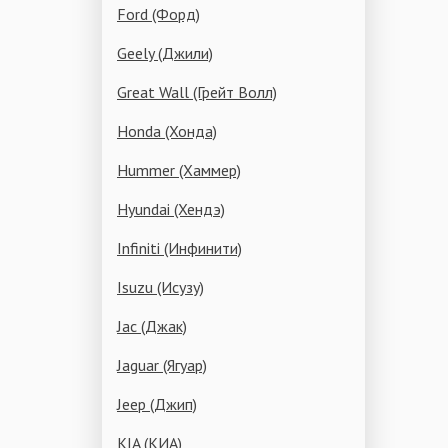
Ford (Форд)
Geely (Джили)
Great Wall (Грейт Волл)
Honda (Хонда)
Hummer (Хаммер)
Hyundai (Хендэ)
Infiniti (Инфинити)
Isuzu (Исузу)
Jac (Джак)
Jaguar (Ягуар)
Jeep (Джип)
KIA (КИА)