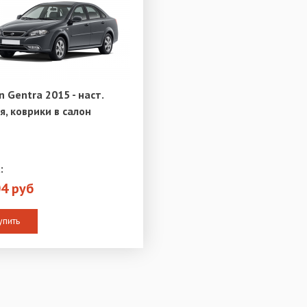
n Gentra 2015 - наст.
я, коврики в салон
:
04 руб
упить