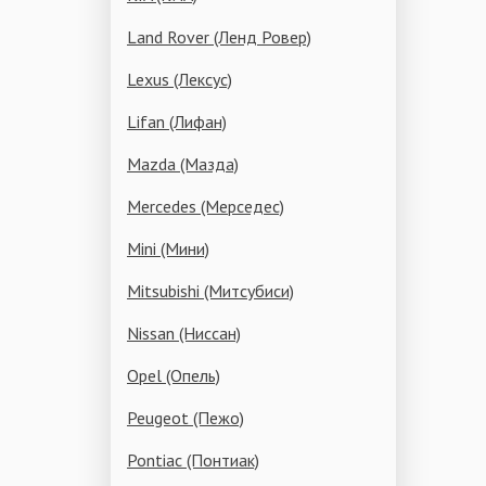
Land Rover (Ленд Ровер)
Lexus (Лексус)
Lifan (Лифан)
Mazda (Мазда)
Mercedes (Мерседес)
Mini (Мини)
Mitsubishi (Митсубиси)
Nissan (Ниссан)
Opel (Опель)
Peugeot (Пежо)
Pontiac (Понтиак)