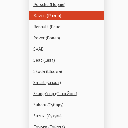
Porsche (Порше)
Ravon (Равон)
Renault (Рено)
Rover (Ровер)
SAAB
Seat (Сеат)
Skoda (Шкода)
Smart (Смарт)
SsangYong (СсангЙонг)
Subaru (Субару)
Suzuki (Сузуки)
Toyota (Тойота)