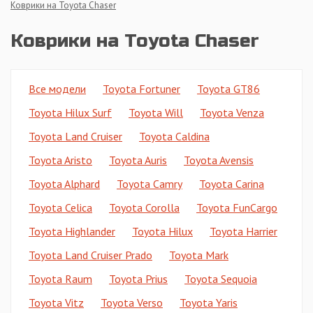
Коврики на Toyota Chaser
Коврики на Toyota Chaser
Все модели
Toyota Fortuner
Toyota GT86
Toyota Hilux Surf
Toyota Will
Toyota Venza
Toyota Land Cruiser
Toyota Caldina
Toyota Aristo
Toyota Auris
Toyota Avensis
Toyota Alphard
Toyota Camry
Toyota Carina
Toyota Celica
Toyota Corolla
Toyota FunCargo
Toyota Highlander
Toyota Hilux
Toyota Harrier
Toyota Land Cruiser Prado
Toyota Mark
Toyota Raum
Toyota Prius
Toyota Sequoia
Toyota Vitz
Toyota Verso
Toyota Yaris