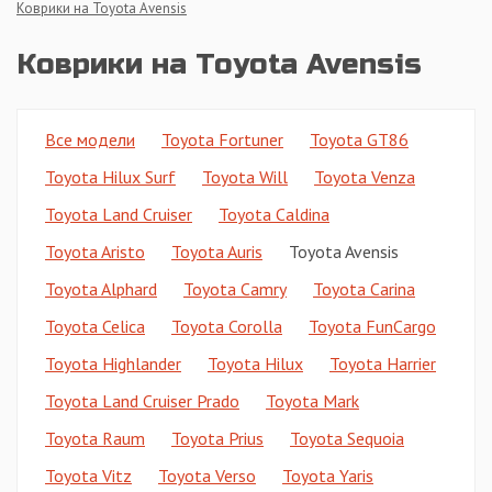
Коврики на Toyota Avensis
Коврики на Toyota Avensis
Все модели
Toyota Fortuner
Toyota GT86
Toyota Hilux Surf
Toyota Will
Toyota Venza
Toyota Land Cruiser
Toyota Caldina
Toyota Aristo
Toyota Auris
Toyota Avensis
Toyota Alphard
Toyota Camry
Toyota Carina
Toyota Celica
Toyota Corolla
Toyota FunCargo
Toyota Highlander
Toyota Hilux
Toyota Harrier
Toyota Land Cruiser Prado
Toyota Mark
Toyota Raum
Toyota Prius
Toyota Sequoia
Toyota Vitz
Toyota Verso
Toyota Yaris