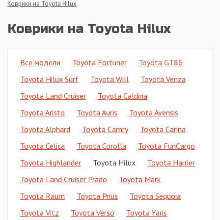
Коврики на Toyota Hilux
Коврики на Toyota Hilux
Все модели
Toyota Fortuner
Toyota GT86
Toyota Hilux Surf
Toyota Will
Toyota Venza
Toyota Land Cruiser
Toyota Caldina
Toyota Aristo
Toyota Auris
Toyota Avensis
Toyota Alphard
Toyota Camry
Toyota Carina
Toyota Celica
Toyota Corolla
Toyota FunCargo
Toyota Highlander
Toyota Hilux
Toyota Harrier
Toyota Land Cruiser Prado
Toyota Mark
Toyota Raum
Toyota Prius
Toyota Sequoia
Toyota Vitz
Toyota Verso
Toyota Yaris