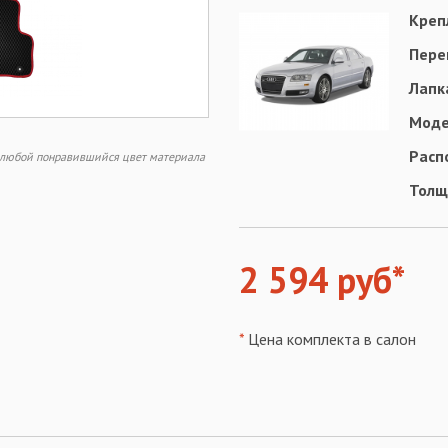
Креп
Пере
Лапк
Моде
Расп
ь любой понравившийся цвет материала
Толщ
2 594 руб*
*
Цена комплекта в салон