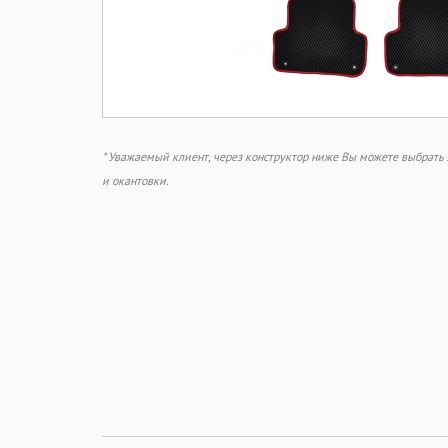
* Уважаемый клиент, через конструктор ниже Вы можете выбрат
и окантовки.