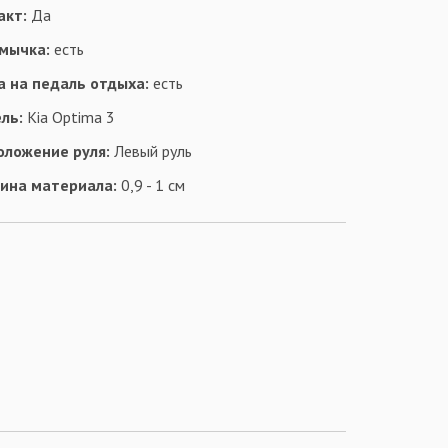
акт:
Да
мычка:
есть
а на педаль отдыха:
есть
ль:
Kia Optima 3
оложение руля:
Левый руль
ина материала:
0,9 - 1 см