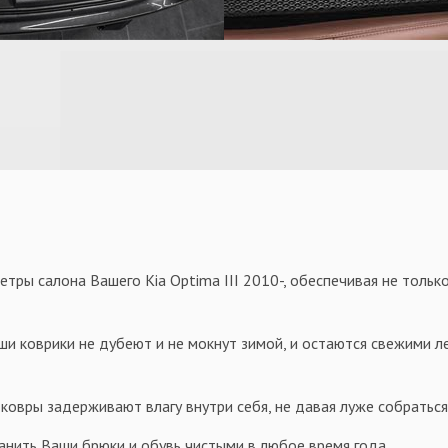
ры салона Вашего Kia Optima III 2010-, обеспечивая не только
ши коврики не дубеют и не мокнут зимой, и остаются свежими ле
овры задерживают влагу внутри себя, не давая луже собраться 
анить Ваши брюки и обувь чистыми в любое время года.