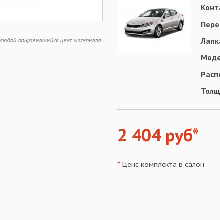
Конт
Пере
Лапк
ь любой понравившийся цвет материала
Моде
Расп
Толщ
2 404 руб*
*
Цена комплекта в салон