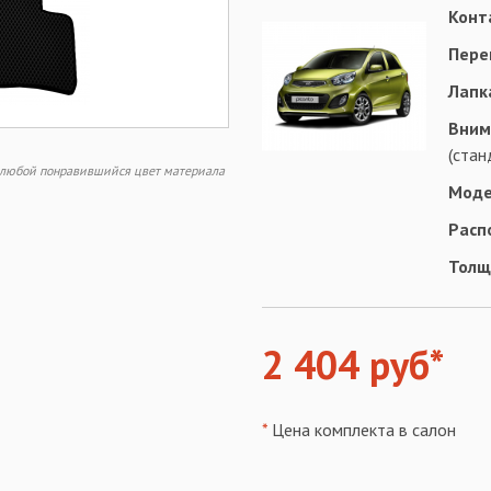
Конт
Пере
Лапк
Вним
(стан
ь любой понравившийся цвет материала
Моде
Расп
Толщ
2 404 руб*
*
Цена комплекта в салон