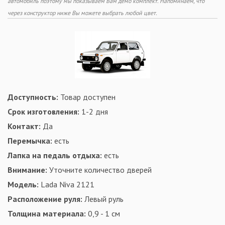
автомобиль поэтому мы показываем Вам демо комплект. Напоминаем, что
через конструктор ниже Вы можете выбрать любой цвет.
Доступность:
Товар доступен
Срок изготовления:
1-2 дня
Контакт:
Да
Перемычка:
есть
Лапка на педаль отдыха:
есть
Внимание:
Уточните количество дверей
Модель:
Lada Niva 2121
Расположение руля:
Левый руль
Толщина материала:
0,9 - 1 см