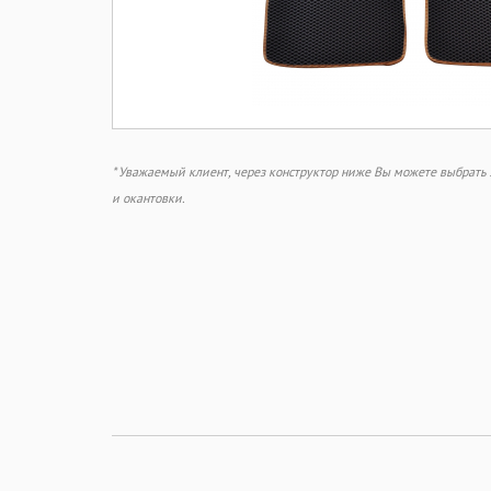
* Уважаемый клиент, через конструктор ниже Вы можете выбрат
и окантовки.