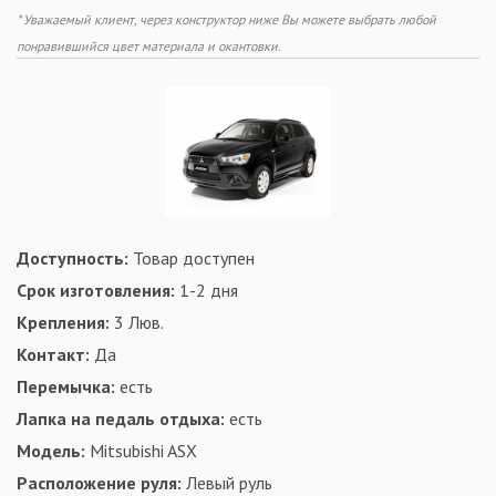
* Уважаемый клиент, через конструктор ниже Вы можете выбрать любой
понравившийся цвет материала и окантовки.
Доступность:
Товар доступен
Срок изготовления:
1-2 дня
Крепления:
3 Люв.
Контакт:
Да
Перемычка:
есть
Лапка на педаль отдыха:
есть
Модель:
Mitsubishi ASX
Расположение руля:
Левый руль