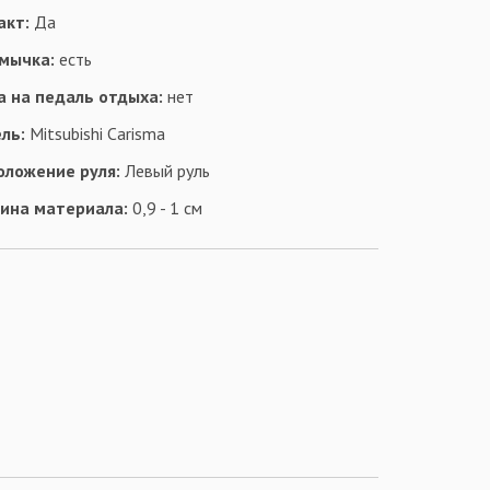
акт:
Да
мычка:
есть
а на педаль отдыха:
нет
ль:
Mitsubishi Carisma
оложение руля:
Левый руль
ина материала:
0,9 - 1 см