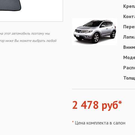
Креп
Конт
Пере
 на этот автомобиль поэтому мы
Лапк
ктор ниже Вы можете выбрать любой
Вним
Моде
Расп
Толщ
2 478 руб*
*
Цена комплекта в салон