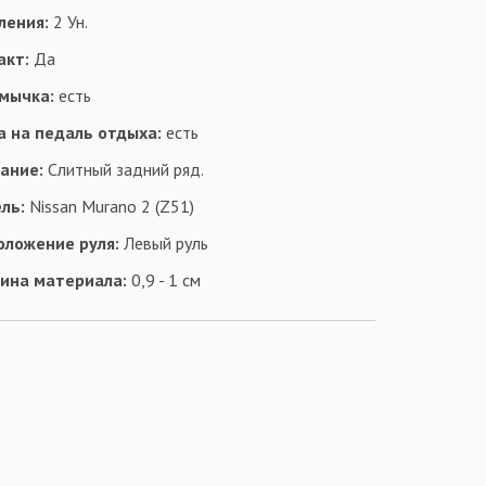
ления:
2 Ун.
акт:
Да
мычка:
есть
а на педаль отдыха:
есть
ание:
Слитный задний ряд.
ль:
Nissan Murano 2 (Z51)
оложение руля:
Левый руль
ина материала:
0,9 - 1 см