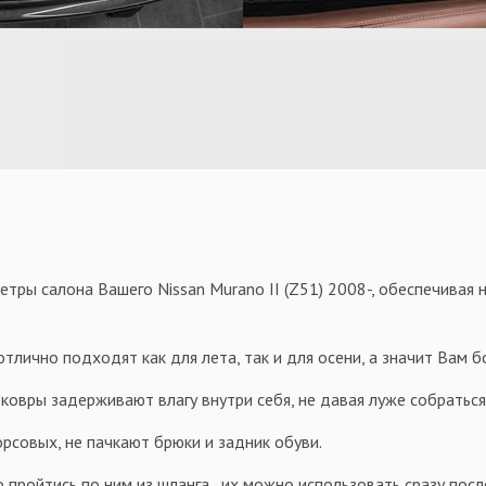
ры салона Вашего Nissan Murano II (Z51) 2008-, обеспечивая н
тлично подходят как для лета, так и для осени, а значит Вам 
овры задерживают влагу внутри себя, не давая луже собраться 
орсовых, не пачкают брюки и задник обуви.
 пройтись по ним из шланга , их можно использовать сразу посл