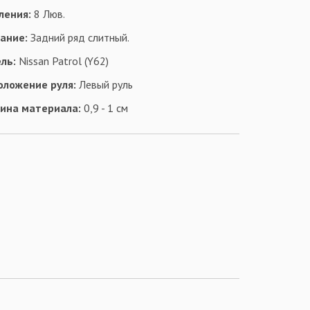
ления:
8 Люв.
ание:
Задний ряд слитный.
ль:
Nissan Patrol (Y62)
оложение руля:
Левый руль
ина материала:
0,9 - 1 см