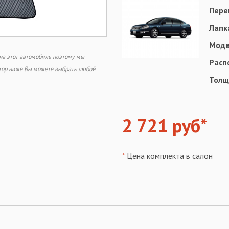
Пере
Лапк
Моде
 на этот автомобиль поэтому мы
Расп
ктор ниже Вы можете выбрать любой
Толщ
2 721 руб*
*
Цена комплекта в салон