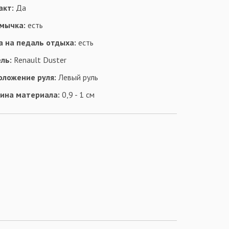
акт:
Да
мычка:
есть
а на педаль отдыха:
есть
ль:
Renault Duster
оложение руля:
Левый руль
ина материала:
0,9 - 1 см