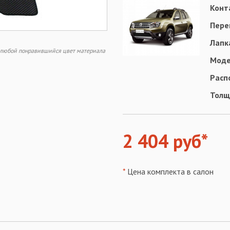
Конт
Пере
Лапк
ь любой понравившийся цвет материала
Моде
Расп
Толщ
2 404 руб*
*
Цена комплекта в салон