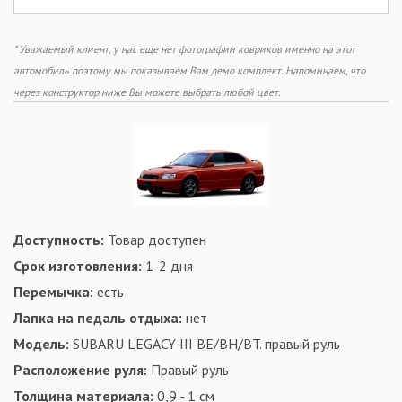
* Уважаемый клиент, у нас еще нет фотографии ковриков именно на этот
автомобиль поэтому мы показываем Вам демо комплект. Напоминаем, что
через конструктор ниже Вы можете выбрать любой цвет.
Доступность:
Товар доступен
Срок изготовления:
1-2 дня
Перемычка:
есть
Лапка на педаль отдыха:
нет
Модель:
SUBARU LEGACY III BE/BH/BT. правый руль
Расположение руля:
Правый руль
Толщина материала:
0,9 - 1 см