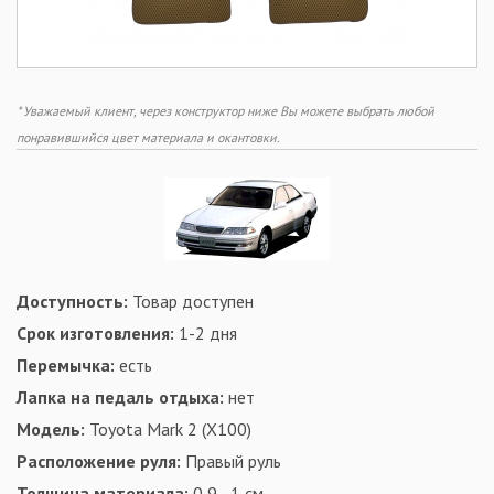
* Уважаемый клиент, через конструктор ниже Вы можете выбрать любой
понравившийся цвет материала и окантовки.
Доступность:
Товар доступен
Срок изготовления:
1-2 дня
Перемычка:
есть
Лапка на педаль отдыха:
нет
Модель:
Toyota Mark 2 (X100)
Расположение руля:
Правый руль
Толщина материала:
0,9 - 1 см